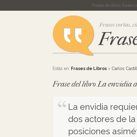
Frases de libros, frases 
Frases cortas, ci
Frase
Estás en:
Frases de Libros
>
Carlos Castil
Frase del libro La envidia d
La envidia requie
dos actores de la
posiciones asimét