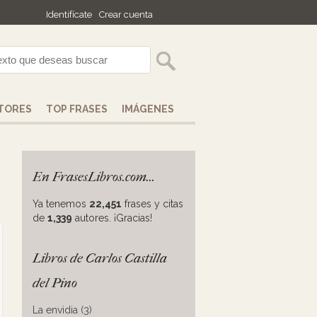
Identifícate
Crear cuenta
TORES
TOP FRASES
IMÁGENES
En FrasesLibros.com...
Ya tenemos
22,451
frases y citas
de
1,339
autores. ¡Gracias!
Libros de Carlos Castilla
del Pino
La envidia (3)