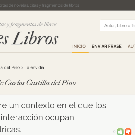
cortas de novelas, citas y fragmentos de libros
tas y fragmentos de libros
s Libros
INICIO
ENVIAR FRASE
AU
la del Pino
>
La envidia
e Carlos Castilla del Pino
re un contexto en el que los
 interacción ocupan
ricas.
0