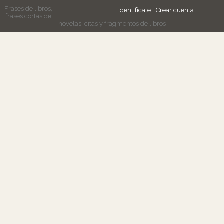
Frases de libros,
Identifícate
Crear cuenta
frases cortas de
novelas, citas y fragmentos de libros