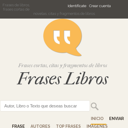
Frases de libros,
Identifícate
Crear cuenta
frases cortas de
novelas, citas y fragmentos de libros
Frases cortas, citas y fragmentos de libros
Frases Libros
INICIO
ENVIAR
FRASE
AUTORES
TOP FRASES
IMÁGENES