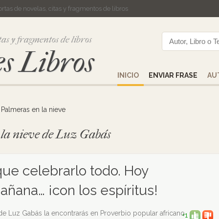
cortas de novelas, citas y fragmentos de libros
tas y fragmentos de libros
s Libros
INICIO
ENVIAR FRASE
AU
>
Palmeras en la nieve
n la nieve de Luz Gabás
que celebrarlo todo. Hoy
ñana… ¡con los espíritus!
de Luz Gabás la encontrarás en Proverbio popular africano
+1