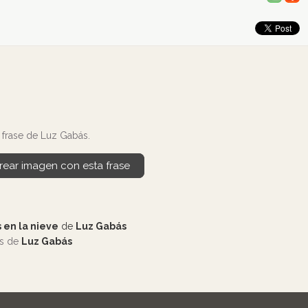
frase de Luz Gabás.
rear imagen con esta frase
 en la nieve
de
Luz Gabás
os de
Luz Gabás