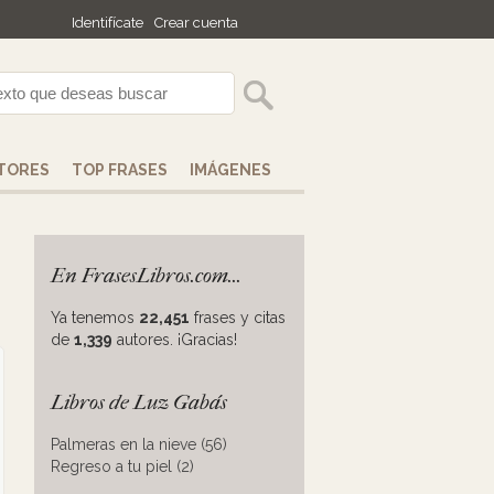
Identifícate
Crear cuenta
TORES
TOP FRASES
IMÁGENES
En FrasesLibros.com...
Ya tenemos
22,451
frases y citas
de
1,339
autores. ¡Gracias!
Libros de Luz Gabás
Palmeras en la nieve (56)
Regreso a tu piel (2)