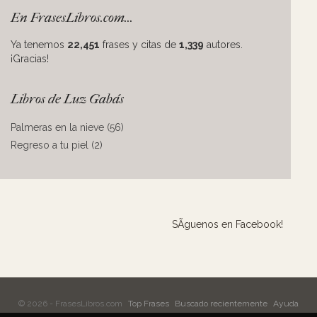
En FrasesLibros.com...
Ya tenemos
22,451
frases y citas de
1,339
autores.
¡Gracias!
Libros de Luz Gabás
Palmeras en la nieve (56)
Regreso a tu piel (2)
SÃ­guenos en Facebook!
© 2026 - FrasesLibros.com
Top Frases
Buscado recientemente
Ayuda