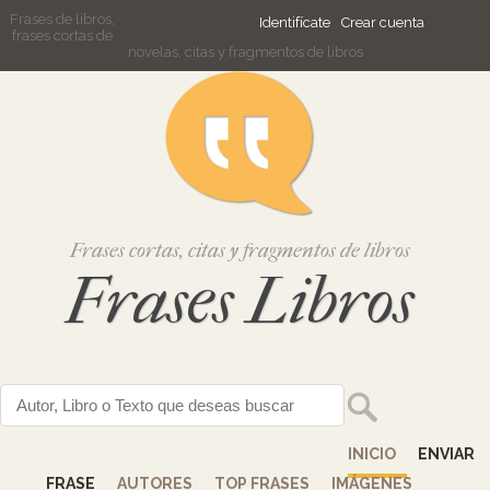
Frases de libros,
Identifícate
Crear cuenta
frases cortas de
novelas, citas y fragmentos de libros
Frases cortas, citas y fragmentos de libros
Frases Libros
INICIO
ENVIAR
FRASE
AUTORES
TOP FRASES
IMÁGENES