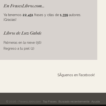
En FrasesLibros.com...
Ya tenemos
22,451
frases y citas de
1,339
autores.
¡Gracias!
Libros de Luz Gabás
Palmeras en la nieve (56)
Regreso a tu piel (2)
SÃ­guenos en Facebook!
© 2026 - FrasesLibros.com
Top Frases
Buscado recientemente
Ayuda