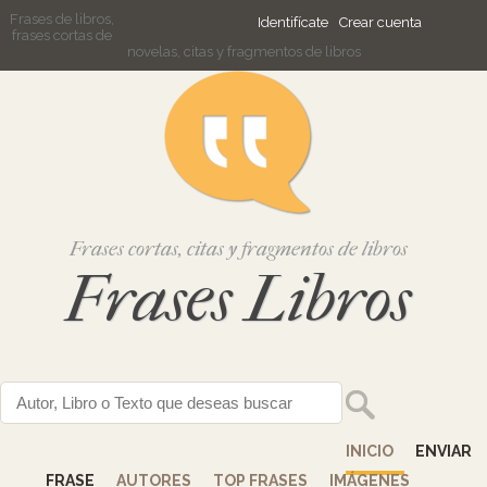
Frases de libros,
Identifícate
Crear cuenta
frases cortas de
novelas, citas y fragmentos de libros
Frases cortas, citas y fragmentos de libros
Frases Libros
INICIO
ENVIAR
FRASE
AUTORES
TOP FRASES
IMÁGENES