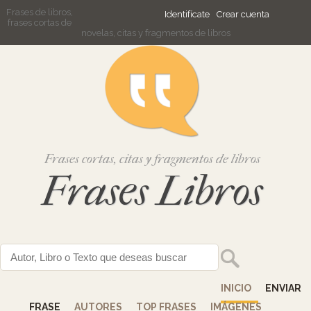
Frases de libros,
Identifícate
Crear cuenta
frases cortas de
novelas, citas y fragmentos de libros
Frases cortas, citas y fragmentos de libros
Frases Libros
INICIO
ENVIAR
FRASE
AUTORES
TOP FRASES
IMÁGENES