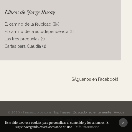
Libros de Jorge Bucay
El camino de la felicidad (85)
El camino de la autodependencia (1)
Las tres preguntas (1)
Cartas para Claudia (1)
SÃ­guenos en Facebook!
© 2026 - FrasesLibros.com
Top Frases
Buscado recientemente
Ayuda
Contacto & Privacidad
Contacto
×
Este sitio web usa cookies para personalizar el contenido y los anuncios. Si
sigue navegando estará aceptando su uso.
Más información