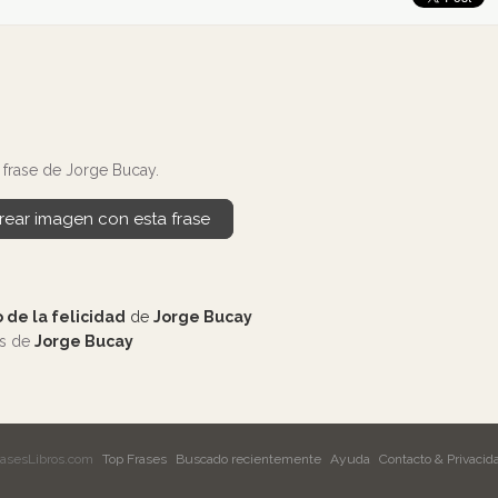
frase de Jorge Bucay.
rear imagen con esta frase
 de la felicidad
de
Jorge Bucay
os de
Jorge Bucay
rasesLibros.com
Top Frases
Buscado recientemente
Ayuda
Contacto & Privacid