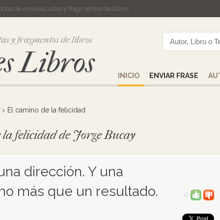
cortas de novelas, citas y fragmentos de libros
tas y fragmentos de libros
s Libros
INICIO
ENVIAR FRASE
AU
>
El camino de la felicidad
 la felicidad de Jorge Bucay
na dirección. Y una
ho más que un resultado.
0