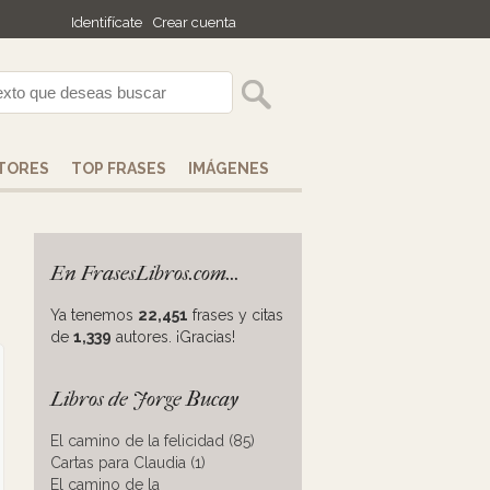
Identifícate
Crear cuenta
TORES
TOP FRASES
IMÁGENES
En FrasesLibros.com...
Ya tenemos
22,451
frases y citas
de
1,339
autores. ¡Gracias!
Libros de Jorge Bucay
El camino de la felicidad (85)
Cartas para Claudia (1)
El camino de la