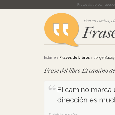
Frases de libros, frases 
Frases cortas, ci
Frase
Estás en:
Frases de Libros
>
Jorge Bucay
Frase del libro El camino de
El camino marca u
dirección es muc
Enviada hace 11 años