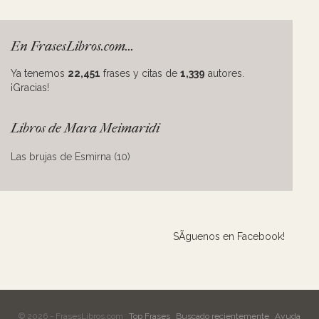
En FrasesLibros.com...
Ya tenemos
22,451
frases y citas de
1,339
autores.
¡Gracias!
Libros de Mara Meimaridi
Las brujas de Esmirna (10)
SÃ­guenos en Facebook!
© 2026 - FrasesLibros.com
Top Frases
Buscado recientemente
Ayuda