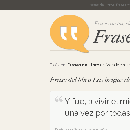
Frases de libros, frases 
Frases cortas, ci
Frase
Estás en:
Frases de Libros
>
Mara Meimar
Frase del libro Las brujas
Y fue, a vivir el 
una vez por todas
Enviada por Santana hace 10 años