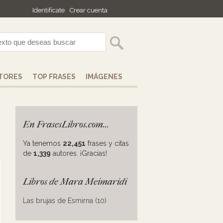
Identifícate
Crear cuenta
TORES
TOP FRASES
IMÁGENES
En FrasesLibros.com...
Ya tenemos
22,451
frases y citas
de
1,339
autores. ¡Gracias!
Libros de Mara Meimaridi
Las brujas de Esmirna (10)