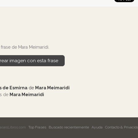
frase de Mara Meimaridi.
rear imagen con esta frase
s de Esmirna
de
Mara Meimaridi
os de
Mara Meimaridi
rasesLibros.com
Top Frases
Buscado recientemente
Ayuda
Contacto & Privacid