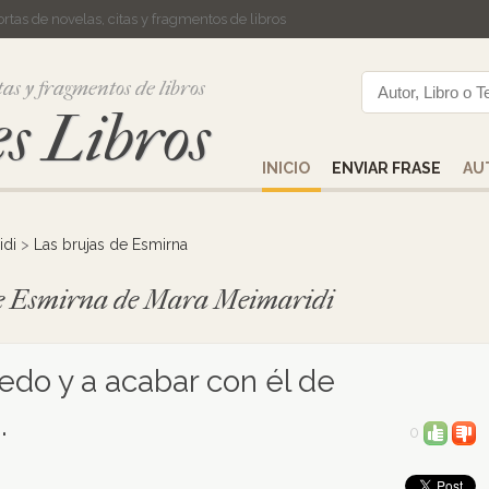
cortas de novelas, citas y fragmentos de libros
tas y fragmentos de libros
s Libros
INICIO
ENVIAR FRASE
AU
idi
>
Las brujas de Esmirna
 de Esmirna de Mara Meimaridi
miedo y a acabar con él de
.
0