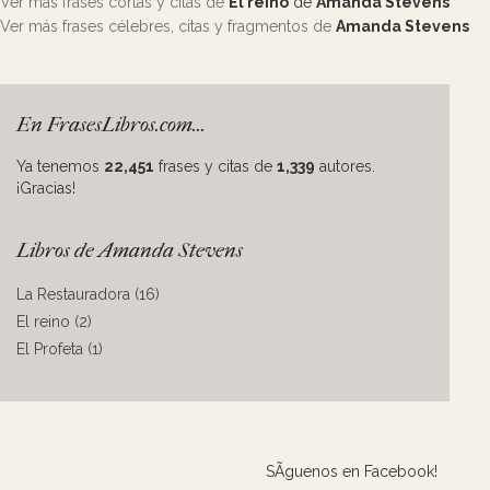
Ver más frases cortas y citas de
El reino
de
Amanda Stevens
Ver más frases célebres, citas y fragmentos de
Amanda Stevens
En FrasesLibros.com...
Ya tenemos
22,451
frases y citas de
1,339
autores.
¡Gracias!
Libros de Amanda Stevens
La Restauradora (16)
El reino (2)
El Profeta (1)
SÃ­guenos en Facebook!