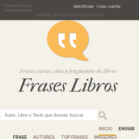
Frases de libros,
Identifícate
Crear cuenta
frases cortas de
novelas, citas y fragmentos de libros
Frases cortas, citas y fragmentos de libros
Frases Libros
INICIO
ENVIAR
FRASE
AUTORES
TOP FRASES
IMÁGENES