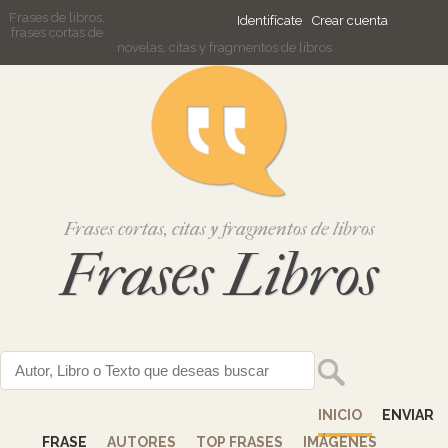
Frases de libros,
Identifícate
Crear cuenta
frases cortas de
novelas, citas y fragmentos de libros
Frases cortas, citas y fragmentos de libros
Frases Libros
INICIO
ENVIAR
FRASE
AUTORES
TOP FRASES
IMÁGENES