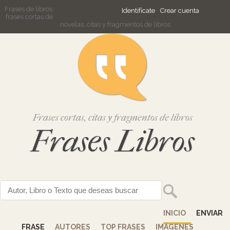
Frases de libros,
Identifícate
Crear cuenta
frases cortas de
novelas, citas y fragmentos de libros
Frases cortas, citas y fragmentos de libros
Frases Libros
INICIO
ENVIAR
FRASE
AUTORES
TOP FRASES
IMÁGENES