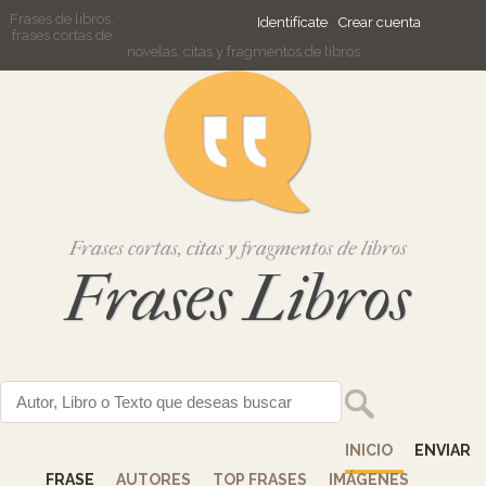
Frases de libros,
Identifícate
Crear cuenta
frases cortas de
novelas, citas y fragmentos de libros
Frases cortas, citas y fragmentos de libros
Frases Libros
INICIO
ENVIAR
FRASE
AUTORES
TOP FRASES
IMÁGENES