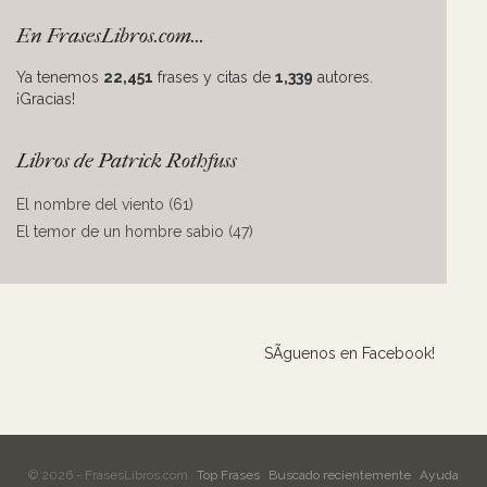
En FrasesLibros.com...
Ya tenemos
22,451
frases y citas de
1,339
autores.
¡Gracias!
Libros de Patrick Rothfuss
El nombre del viento (61)
El temor de un hombre sabio (47)
SÃ­guenos en Facebook!
© 2026 - FrasesLibros.com
Top Frases
Buscado recientemente
Ayuda