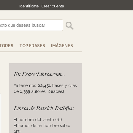
Identifícate
Crear cuenta
TORES
TOP FRASES
IMÁGENES
En FrasesLibros.com...
Ya tenemos
22,451
frases y citas
de
1,339
autores. ¡Gracias!
Libros de Patrick Rothfuss
El nombre del viento (61)
El temor de un hombre sabio
(47)