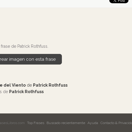
rase de Patrick Rothfuss.
rear imagen con esta frase
e del Viento
de
Patrick Rothfuss
os de
Patrick Rothfuss
rasesLibros.com
Top Frases
Buscado recientemente
Ayuda
Contacto & Privacid