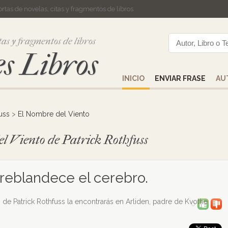
cortas de novelas, citas y fragmentos de libros
tas y fragmentos de libros
s Libros
INICIO
ENVIAR FRASE
AU
uss
>
El Nombre del Viento
el Viento de Patrick Rothfuss
s reblandece el cerebro.
de Patrick Rothfuss la encontrarás en Arliden, padre de Kvothe
0