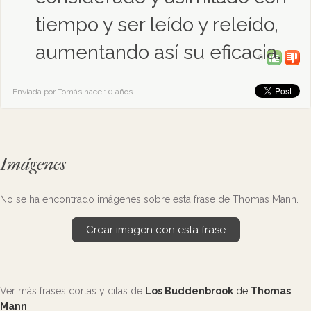
tiempo y ser leído y releído,
aumentando así su eficacia.
0
Enviada por Tomás hace 10 años
Imágenes
No se ha encontrado imágenes sobre esta frase de Thomas Mann.
Crear imagen con esta frase
Ver más frases cortas y citas de
Los Buddenbrook
de
Thomas
Mann