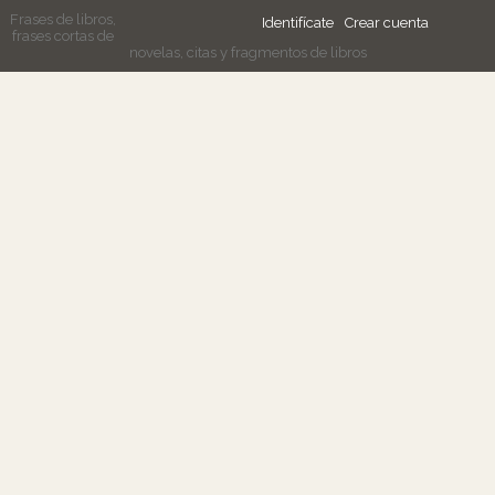
Frases de libros,
Identifícate
Crear cuenta
frases cortas de
novelas, citas y fragmentos de libros