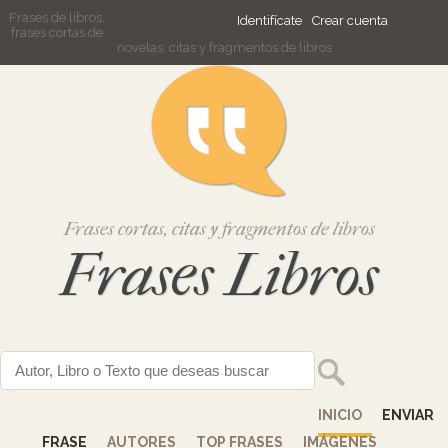
Frases de libros,
Identifícate
Crear cuenta
frases cortas de
novelas, citas y fragmentos de libros
Frases cortas, citas y fragmentos de libros
Frases Libros
INICIO
ENVIAR
FRASE
AUTORES
TOP FRASES
IMÁGENES