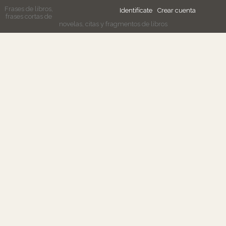
Frases de libros,
Identifícate
Crear cuenta
frases cortas de
novelas, citas y fragmentos de libros