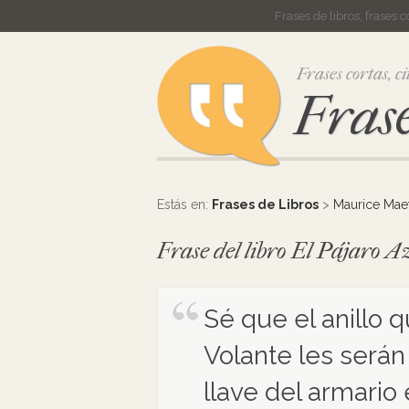
Frases de libros, frases 
Frases cortas, ci
Frase
Estás en:
Frases de Libros
>
Maurice Maet
Frase del libro El Pájaro 
Sé que el anillo q
Volante les serán 
llave del armario