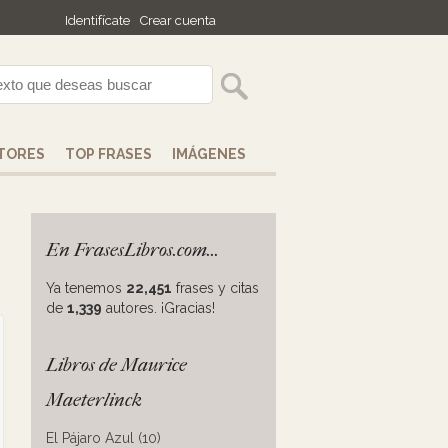
Identifícate
Crear cuenta
TORES
TOP FRASES
IMÁGENES
En FrasesLibros.com...
Ya tenemos
22,451
frases y citas
de
1,339
autores. ¡Gracias!
Libros de Maurice
Maeterlinck
El Pájaro Azul (10)