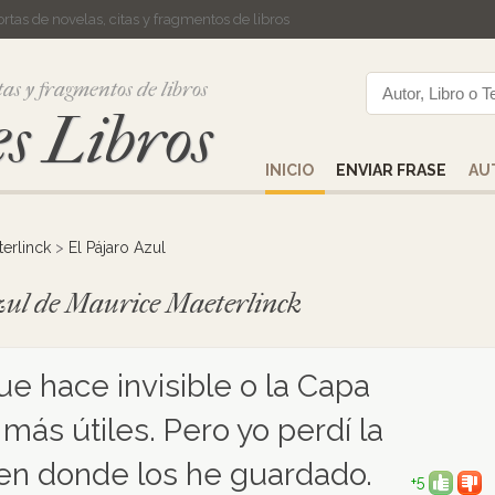
cortas de novelas, citas y fragmentos de libros
tas y fragmentos de libros
s Libros
INICIO
ENVIAR FRASE
AU
erlinck
>
El Pájaro Azul
Azul de Maurice Maeterlinck
ue hace invisible o la Capa
más útiles. Pero yo perdí la
 en donde los he guardado.
+5