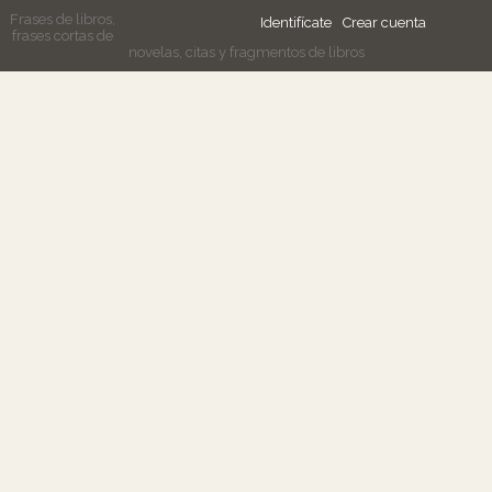
Frases de libros,
Identifícate
Crear cuenta
frases cortas de
novelas, citas y fragmentos de libros