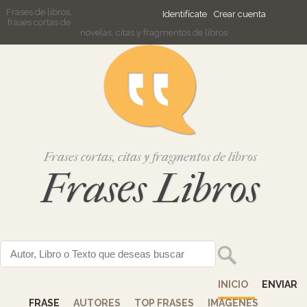
Frases de libros,
Identifícate
Crear cuenta
frases cortas de
novelas, citas y fragmentos de libros
Frases cortas, citas y fragmentos de libros
Frases Libros
INICIO
ENVIAR
FRASE
AUTORES
TOP FRASES
IMÁGENES