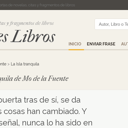
cortas de novelas, citas y fragmentos de libros
tas y fragmentos de libros
s Libros
INICIO
ENVIAR FRASE
AU
ente
>
La Isla tranquila
nquila de Mo de la Fuente
uerta tras de sí, se da
s cosas han cambiado. Y
eñal, nunca lo ha sido en