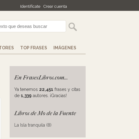
Identifícate
Crear cuenta
TORES
TOP FRASES
IMÁGENES
En FrasesLibros.com...
Ya tenemos
22,451
frases y citas
de
1,339
autores. ¡Gracias!
Libros de Mo de la Fuente
La Isla tranquila (8)