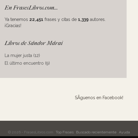
En FrasesLibros.com...
Ya tenemos
22,451
frases y citas de
1,339
autores.
¡Gracias!
Libros de Sándor Márai
La mujer justa (12)
El último encuentro (9)
SÃ­guenos en Facebook!
© 2026 - FrasesLibros.com
Top Frases
Buscado recientemente
Ayuda