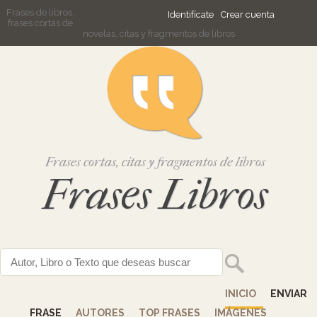
Frases de libros,
Identifícate
Crear cuenta
frases cortas de
novelas, citas y fragmentos de libros
Frases cortas, citas y fragmentos de libros
Frases Libros
INICIO
ENVIAR
FRASE
AUTORES
TOP FRASES
IMÁGENES