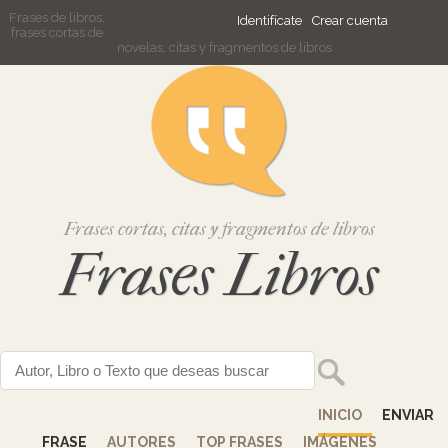
Frases de libros,
Identifícate
Crear cuenta
frases cortas de
novelas, citas y fragmentos de libros
Frases cortas, citas y fragmentos de libros
Frases Libros
INICIO
ENVIAR
FRASE
AUTORES
TOP FRASES
IMÁGENES