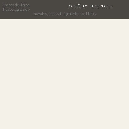
Frases de libros,
Identifícate
Crear cuenta
frases cortas de
novelas, citas y fragmentos de libros