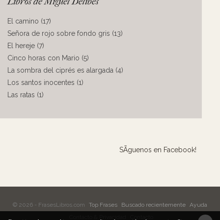
Libros de Miguel Delibes
El camino (17)
Señora de rojo sobre fondo gris (13)
El hereje (7)
Cinco horas con Mario (5)
La sombra del ciprés es alargada (4)
Los santos inocentes (1)
Las ratas (1)
SÃ­guenos en Facebook!
© 2026 - FrasesLibros.com
Top Frases
Buscado recientemente
Ayuda
Contacto & Privacidad
Contacto