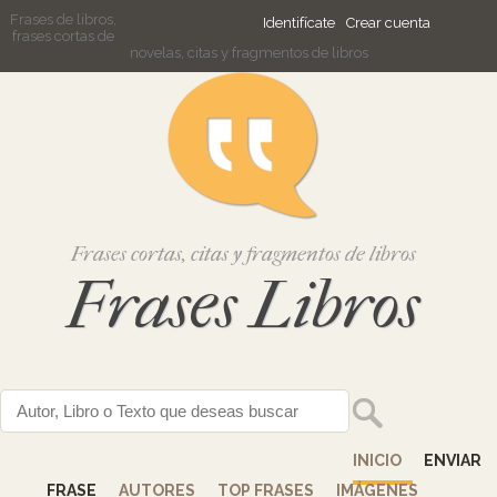
Frases de libros,
Identifícate
Crear cuenta
frases cortas de
novelas, citas y fragmentos de libros
Frases cortas, citas y fragmentos de libros
Frases Libros
INICIO
ENVIAR
FRASE
AUTORES
TOP FRASES
IMÁGENES