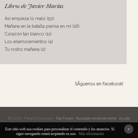
Libros de Javier Marías
Así empieza lo malo (50)
Mañana en la batalla piensa en mí (16)
Corazón tan blanco (11)
Los enamoramientos (4)
Tu rostro mañana (2)
SÃ­guenos en Facebook!
© 2026 - FrasesLibros.com
Top Frases
Buscado recientemente
Ayuda
Contacto & Privacidad
Contacto
×
Este sitio web usa cookies para personalizar el contenido y los anuncios. Si
sigue navegando estará aceptando su uso.
Más información