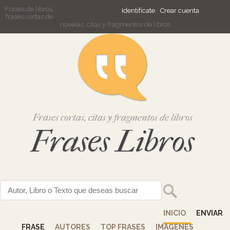
Frases de libros,
Identifícate
Crear cuenta
frases cortas de
novelas, citas y fragmentos de libros
Frases cortas, citas y fragmentos de libros
Frases Libros
INICIO
ENVIAR
FRASE
AUTORES
TOP FRASES
IMÁGENES