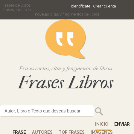
Frases de libros,
Identifícate
Crear cuenta
frases cortas de
novelas, citas y fragmentos de libros
Frases cortas, citas y fragmentos de libros
Frases Libros
INICIO
ENVIAR
FRASE
AUTORES
TOP FRASES
IMÁGENES