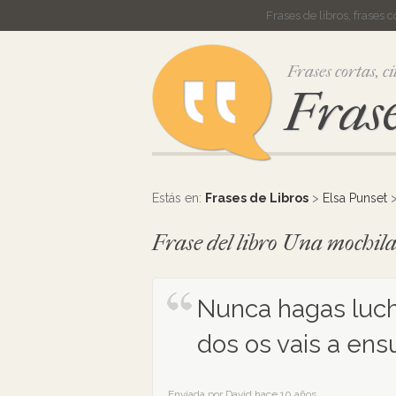
Frases de libros, frases 
Frases cortas, ci
Frase
Estás en:
Frases de Libros
>
Elsa Punset
Frase del libro Una mochila
Nunca hagas luch
dos os vais a ensu
Enviada por David hace 10 años