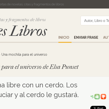
cortas de novelas, citas y fragmentos de libros
tas y fragmentos de libros
s Libros
INICIO
ENVIAR FRASE
AU
>
Una mochila para el universo
 para el universo de Elsa Punset
a libre con un cerdo. Los
ciar y al cerdo le gustará.
+5