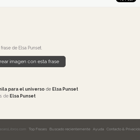
frase de Elsa Punset.
rear imagen con esta frase
ila para el universo
de
Elsa Punset
os de
Elsa Punset
rasesLibros.com
Top Frases
Buscado recientemente
Ayuda
Contacto & Privacid