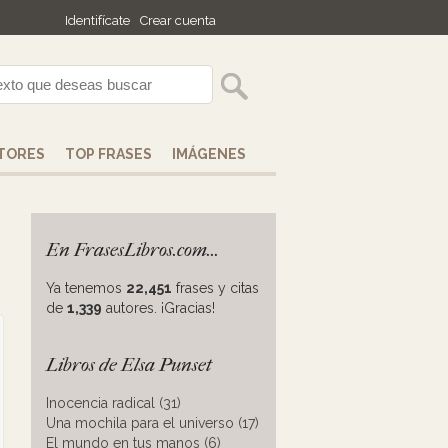
Identifícate
Crear cuenta
TORES
TOP FRASES
IMÁGENES
En FrasesLibros.com...
Ya tenemos
22,451
frases y citas
de
1,339
autores. ¡Gracias!
Libros de Elsa Punset
Inocencia radical (31)
Una mochila para el universo (17)
El mundo en tus manos (6)