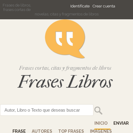
Frases de libros,
Identifícate
Crear cuenta
frases cortas de
novelas, citas y fragmentos de libros
Frases cortas, citas y fragmentos de libros
Frases Libros
INICIO
ENVIAR
FRASE
AUTORES
TOP FRASES
IMÁGENES