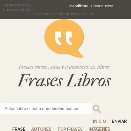
Frases de libros,
Identifícate
Crear cuenta
frases cortas de
novelas, citas y fragmentos de libros
Frases cortas, citas y fragmentos de libros
Frases Libros
INICIO
ENVIAR
FRASE
AUTORES
TOP FRASES
IMÁGENES