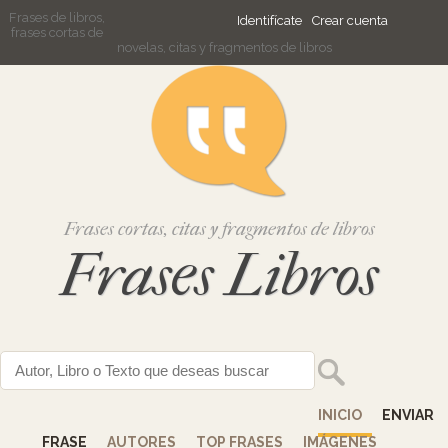
Frases de libros,
Identifícate
Crear cuenta
frases cortas de
novelas, citas y fragmentos de libros
Frases cortas, citas y fragmentos de libros
Frases Libros
INICIO
ENVIAR
FRASE
AUTORES
TOP FRASES
IMÁGENES