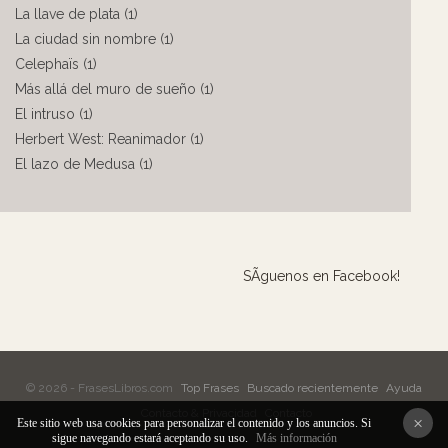
La llave de plata (1)
La ciudad sin nombre (1)
Celephaïs (1)
Más allá del muro de sueño (1)
El intruso (1)
Herbert West: Reanimador (1)
El lazo de Medusa (1)
SÃ­guenos en Facebook!
© 2026 - FrasesLibros.com
Top Frases
Buscado recientemente
Ayuda
Contacto & Privacidad
Contacto
×
Este sitio web usa cookies para personalizar el contenido y los anuncios. Si
sigue navegando estará aceptando su uso.
Más información