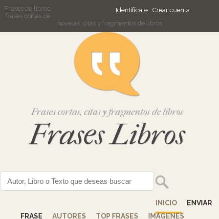
Frases de libros,
Identifícate
Crear cuenta
frases cortas de
novelas, citas y fragmentos de libros
Frases cortas, citas y fragmentos de libros
Frases Libros
INICIO
ENVIAR
FRASE
AUTORES
TOP FRASES
IMÁGENES