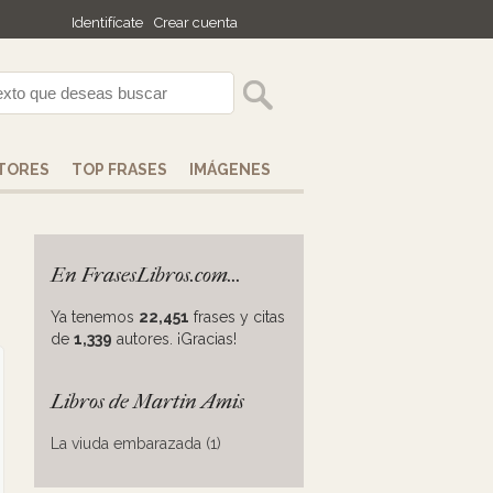
Identifícate
Crear cuenta
TORES
TOP FRASES
IMÁGENES
En FrasesLibros.com...
Ya tenemos
22,451
frases y citas
de
1,339
autores. ¡Gracias!
Libros de Martin Amis
La viuda embarazada (1)