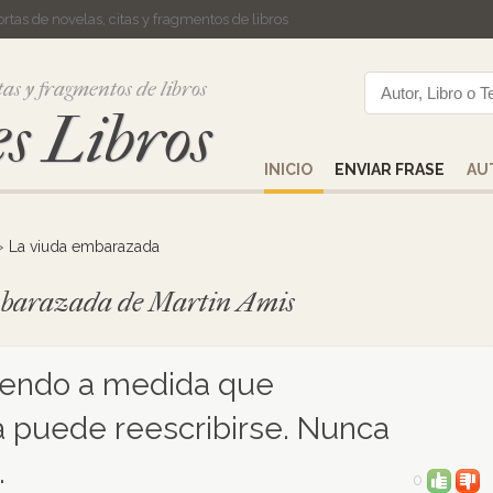
cortas de novelas, citas y fragmentos de libros
tas y fragmentos de libros
s Libros
INICIO
ENVIAR FRASE
AU
>
La viuda embarazada
embarazada de Martin Amis
ciendo a medida que
a puede reescribirse. Nunca
.
0