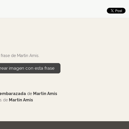
frase de Martin Amis.
rear imagen con esta frase
 embarazada
de
Martin Amis
os de
Martin Amis