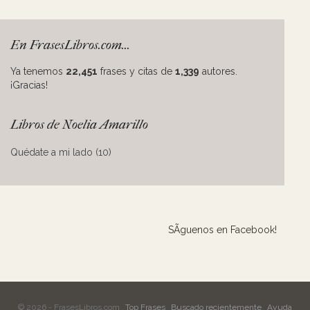
En FrasesLibros.com...
Ya tenemos
22,451
frases y citas de
1,339
autores.
¡Gracias!
Libros de Noelia Amarillo
Quédate a mi lado (10)
SÃ­guenos en Facebook!
© 2026 - FrasesLibros.com
Top Frases
Buscado recientemente
Ayuda