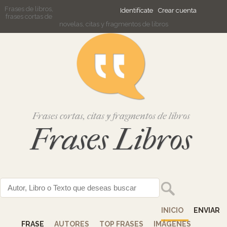
Frases de libros,
Identifícate
Crear cuenta
frases cortas de
novelas, citas y fragmentos de libros
Frases cortas, citas y fragmentos de libros
Frases Libros
INICIO
ENVIAR
FRASE
AUTORES
TOP FRASES
IMÁGENES