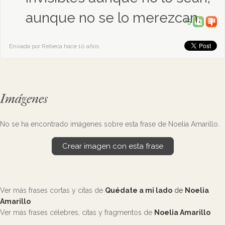
aunque no se lo merezcan.
+5
Enviada por Rebeca hace 10 años
Imágenes
No se ha encontrado imágenes sobre esta frase de Noelia Amarillo.
Crear imagen con esta frase
Ver más frases cortas y citas de
Quédate a mi lado
de
Noelia
Amarillo
Ver más frases célebres, citas y fragmentos de
Noelia Amarillo