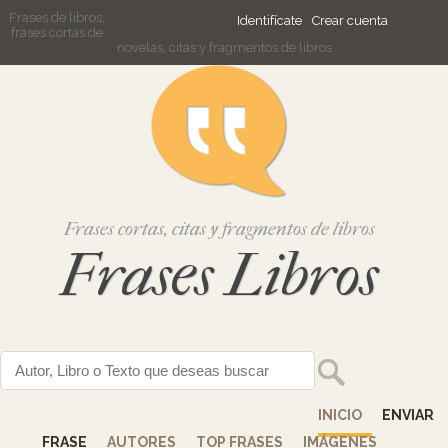
Frases de libros,
Identifícate
Crear cuenta
frases cortas de
novelas, citas y fragmentos de libros
Frases cortas, citas y fragmentos de libros
Frases Libros
INICIO
ENVIAR
FRASE
AUTORES
TOP FRASES
IMÁGENES