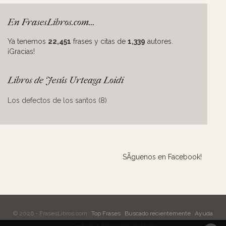
En FrasesLibros.com...
Ya tenemos
22,451
frases y citas de
1,339
autores.
¡Gracias!
Libros de Jesús Urteaga Loidi
Los defectos de los santos (8)
SÃ­guenos en Facebook!
© 2026 - FrasesLibros.com
Top Frases
Buscado recientemente
Ayuda