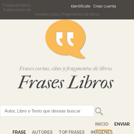
Frases de libros,
Identifícate
Crear cuenta
frases cortas de
novelas, citas y fragmentos de libros
Frases cortas, citas y fragmentos de libros
Frases Libros
INICIO
ENVIAR
FRASE
AUTORES
TOP FRASES
IMÁGENES