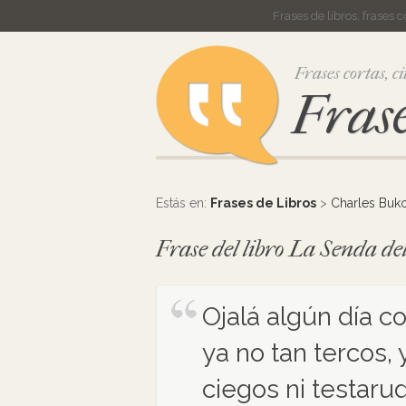
Frases de libros, frases 
Frases cortas, ci
Frase
Estás en:
Frases de Libros
>
Charles Buk
Frase del libro La Senda d
Ojalá algún día c
ya no tan tercos, 
ciegos ni testarud