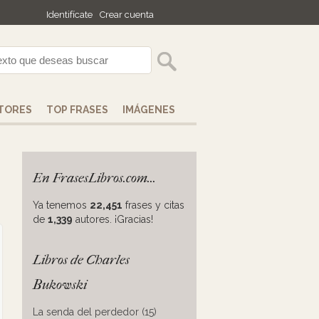
Identifícate
Crear cuenta
TORES
TOP FRASES
IMÁGENES
En FrasesLibros.com...
Ya tenemos
22,451
frases y citas
de
1,339
autores. ¡Gracias!
Libros de Charles
Bukowski
La senda del perdedor (15)