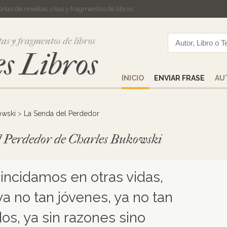
cortas de novelas, citas y fragmentos de libros
tas y fragmentos de libros
s Libros
INICIO
ENVIAR FRASE
AU
owski
>
La Senda del Perdedor
el Perdedor de Charles Bukowski
oincidamos en otras vidas,
ya no tan jóvenes, ya no tan
os, ya sin razones sino