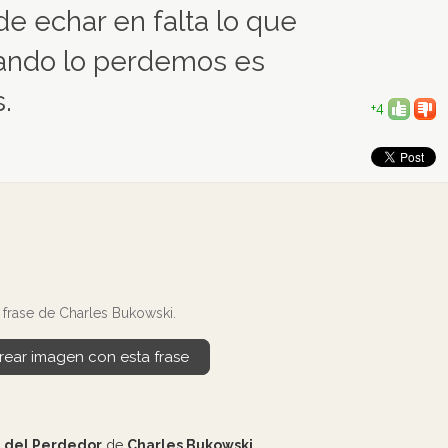
e echar en falta lo que
ando lo perdemos es
.
+4
frase de Charles Bukowski.
rear imagen con esta frase
 del Perdedor
de
Charles Bukowski