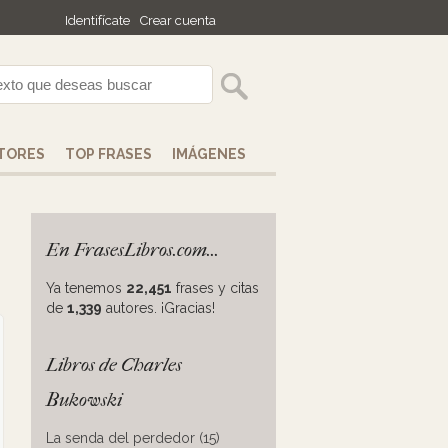
Identifícate
Crear cuenta
TORES
TOP FRASES
IMÁGENES
En FrasesLibros.com...
Ya tenemos
22,451
frases y citas
de
1,339
autores. ¡Gracias!
Libros de Charles
Bukowski
La senda del perdedor (15)