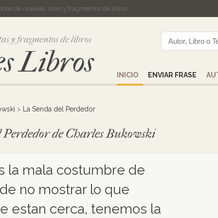
cortas de novelas, citas y fragmentos de libros
tas y fragmentos de libros
s Libros
INICIO
ENVIAR FRASE
AU
owski
>
La Senda del Perdedor
el Perdedor de Charles Bukowski
s la mala costumbre de
 de no mostrar lo que
ue estan cerca, tenemos la