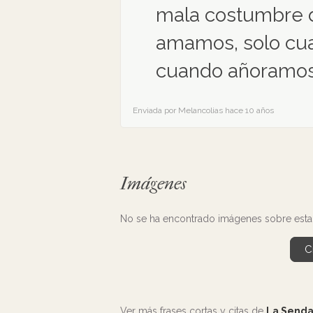
mala costumbre d
amamos, solo cu
cuando añoramos
Enviada por Melancolias hace 10 años
Imágenes
No se ha encontrado imágenes sobre esta 
C
Ver más frases cortas y citas de
La Senda