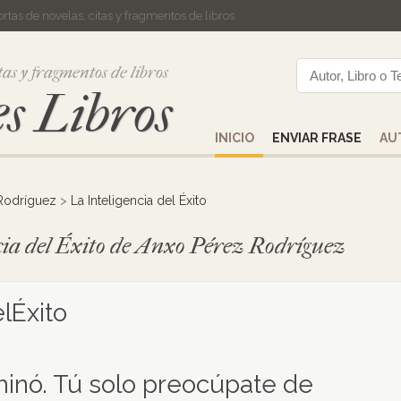
cortas de novelas, citas y fragmentos de libros
tas y fragmentos de libros
s Libros
INICIO
ENVIAR FRASE
AU
Rodríguez
>
La Inteligencia del Éxito
ncia del Éxito de Anxo Pérez Rodríguez
lÉxito
minó. Tú solo preocúpate de