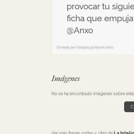
provocar tu siguie
ficha que empujar
@Anxo
Enviada por Olilopez35 hace 8 años
Imágenes
No se ha encontrado imágenes sobre esta
C
Ver más frases cortas y citas de
La Inteli