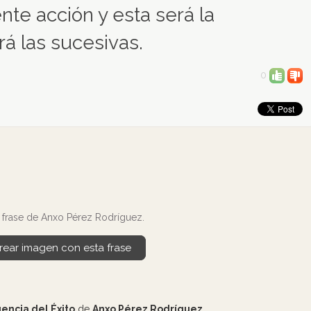
nte acción y esta será la
á las sucesivas.
0
 frase de Anxo Pérez Rodríguez.
rear imagen con esta frase
gencia del Éxito
de
Anxo Pérez Rodríguez