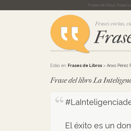
Frases de libros, frases 
Frases cortas, ci
Frase
Estás en:
Frases de Libros
>
Anxo Pérez 
Frase del libro La Intelige
#LaInteligenciade
El éxito es un do