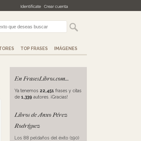
Identifícate
Crear cuenta
TORES
TOP FRASES
IMÁGENES
En FrasesLibros.com...
Ya tenemos
22,451
frases y citas
de
1,339
autores. ¡Gracias!
Libros de Anxo Pérez
Rodríguez
Los 88 peldaños del éxito (190)