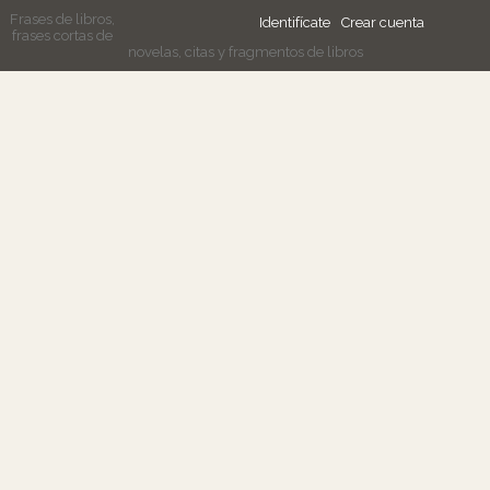
Frases de libros,
Identifícate
Crear cuenta
frases cortas de
novelas, citas y fragmentos de libros