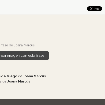
frase de Joana Marcús.
rear imagen con esta frase
 de fuego
de
Joana Marcús
os de
Joana Marcús