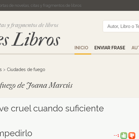
cortas de novelas, citas y fragmentos de libros
tas y fragmentos de libros
s Libros
INICIO
ENVIAR FRASE
AU
s
>
Ciudades de fuego
e fuego de Joana Marcús
ve cruel cuando suficiente
impedirlo
--1