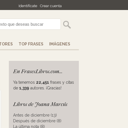
Identifícate
Crear cuenta
TORES
TOP FRASES
IMÁGENES
En FrasesLibros.com...
Ya tenemos
22,451
frases y citas
de
1,339
autores. ¡Gracias!
Libros de Joana Marcús
Antes de diciembre (13)
Después de diciembre (8)
La última nota (8)