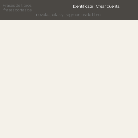
Frases de libros,
Identifícate
Crear cuenta
frases cortas de
novelas, citas y fragmentos de libros