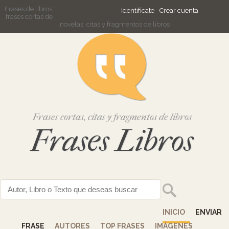
Frases de libros,
Identifícate
Crear cuenta
frases cortas de
novelas, citas y fragmentos de libros
Frases cortas, citas y fragmentos de libros
Frases Libros
INICIO
ENVIAR
FRASE
AUTORES
TOP FRASES
IMÁGENES