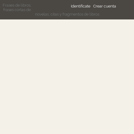
Frases de libros,
Identifícate
Crear cuenta
frases cortas de
novelas, citas y fragmentos de libros