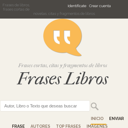
Frases de libros,
Identifícate
Crear cuenta
frases cortas de
novelas, citas y fragmentos de libros
Frases cortas, citas y fragmentos de libros
Frases Libros
INICIO
ENVIAR
FRASE
AUTORES
TOP FRASES
IMÁGENES