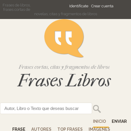
Frases de libros,
Identifícate
Crear cuenta
frases cortas de
novelas, citas y fragmentos de libros
Frases cortas, citas y fragmentos de libros
Frases Libros
INICIO
ENVIAR
FRASE
AUTORES
TOP FRASES
IMÁGENES