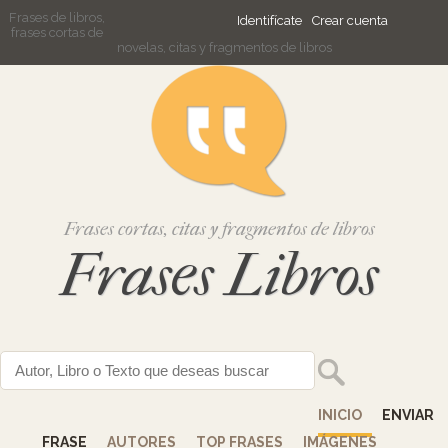
Frases de libros,
Identifícate
Crear cuenta
frases cortas de
novelas, citas y fragmentos de libros
Frases cortas, citas y fragmentos de libros
Frases Libros
INICIO
ENVIAR
FRASE
AUTORES
TOP FRASES
IMÁGENES