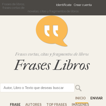
Frases de libros,
Identifícate
Crear cuenta
frases cortas de
novelas, citas y fragmentos de libros
Frases cortas, citas y fragmentos de libros
Frases Libros
INICIO
ENVIAR
FRASE
AUTORES
TOP FRASES
IMÁGENES