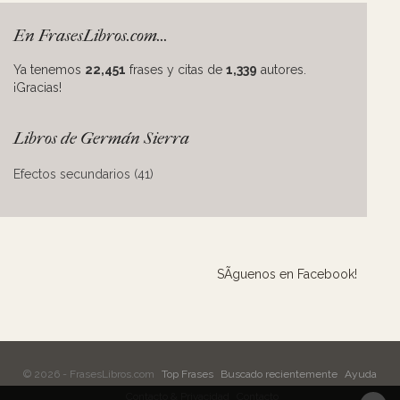
En FrasesLibros.com...
Ya tenemos
22,451
frases y citas de
1,339
autores.
¡Gracias!
Libros de Germán Sierra
Efectos secundarios (41)
SÃ­guenos en Facebook!
© 2026 - FrasesLibros.com
Top Frases
Buscado recientemente
Ayuda
Contacto & Privacidad
Contacto