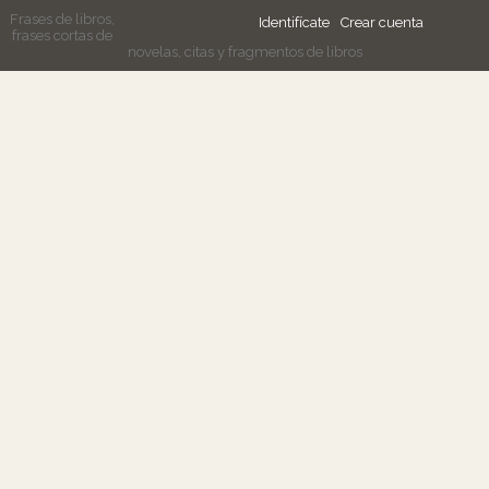
Frases de libros,
Identifícate
Crear cuenta
frases cortas de
novelas, citas y fragmentos de libros